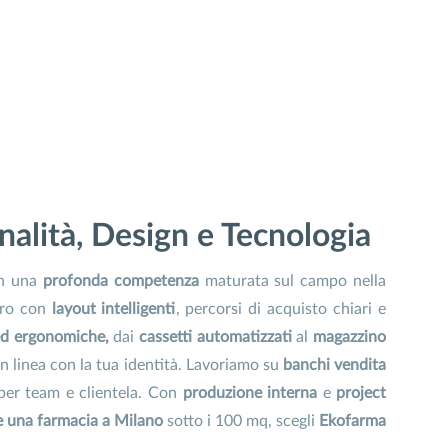
nalità, Design e Tecnologia
n una
profonda competenza
maturata sul campo nella
tro con
layout intelligenti
, percorsi di acquisto chiari e
 ed ergonomiche,
dai
cassetti automatizzati
al
magazzino
n linea con la tua identità. Lavoriamo su
banchi vendita
er team e clientela. Con
produzione interna
e
project
re una farmacia a Milano
sotto i 100 mq, scegli
Ekofarma