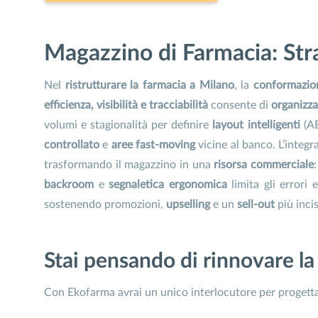
Magazzino di Farmacia: Stra
Nel
ristrutturare la farmacia a Milano
, la
conformazio
efficienza, visibilità e tracciabilità
consente di
organizza
volumi e stagionalità per definire
layout intelligenti
(A
controllato
e
aree fast-moving
vicine al banco. L’integr
trasformando il magazzino in una
risorsa commerciale
backroom
e
segnaletica ergonomica
limita gli errori
sostenendo promozioni,
upselling
e un
sell-out
più incis
Stai pensando di rinnovare la
Con Ekofarma avrai un unico interlocutore per progettaz