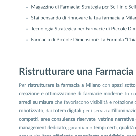
Magazzino di Farmacia: Strategia per Sell-in e Sel
Stai pensando di rinnovare la tua farmacia a Mila
Tecnologia Strategica per Farmacie di Piccole Di
Farmacia di Piccole Dimensioni? La Formula “Chi
Ristrutturare una Farmacia 
Per
ristrutturare la farmacia a Milano
con
spazi sott
creazione e ottimizzazione di farmacie moderne
. In c
arredi su misura
che favoriscono visibilità e rotazione 
robotizzato
, dai
totem digitali
per i servizi all’
illuminazi
compatti
,
aree consulenza riservate
,
vetrine narrative
management dedicato
, garantiamo
tempi certi
,
qualità 