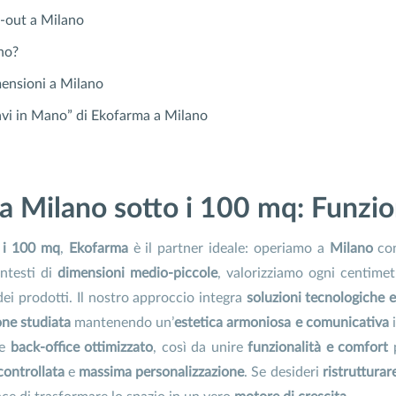
l-out a Milano
no?
mensioni a Milano
avi in Mano” di Ekofarma a Milano
a Milano sotto i 100 mq: Funzio
o i 100 mq
,
Ekofarma
è il partner ideale: operiamo a
Milano
co
ontesti di
dimensioni medio-piccole
, valorizziamo ogni centime
dei prodotti. Il nostro approccio integra
soluzioni tecnologiche
one studiata
mantenendo un’
estetica armoniosa e comunicativa
i
e
back-office ottimizzato
, così da unire
funzionalità e comfort
p
controllata
e
massima personalizzazione
. Se desideri
ristruttura