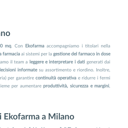
ano
00 mq
. Con
Ekofarma
accompagniamo i titolari nella
a farmacia
ai sistemi per la
gestione del farmaco in dose
miamo il team a
leggere e interpretare i dati
generati dai
decisioni informate
su assortimento e riordino. Inoltre,
ria) per garantire
continuità operativa
e ridurre i fermi
sieme per aumentare
produttività, sicurezza e margini
,
di Ekofarma a Milano