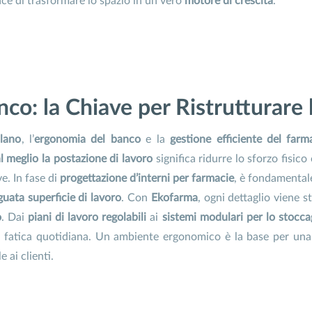
ace di trasformare lo spazio in un vero
motore di crescita
.
co: la Chiave per Ristrutturare 
ilano
, l’
ergonomia del banco
e la
gestione efficiente del farm
l meglio la postazione di lavoro
significa ridurre lo sforzo fisic
e. In fase di
progettazione d’interni per farmacie
, è fondamental
uata superficie di lavoro
. Con
Ekofarma
, ogni dettaglio viene 
o
. Dai
piani di lavoro regolabili
ai
sistemi modulari per lo stocca
 la fatica quotidiana. Un ambiente ergonomico è la base per un
 ai clienti.