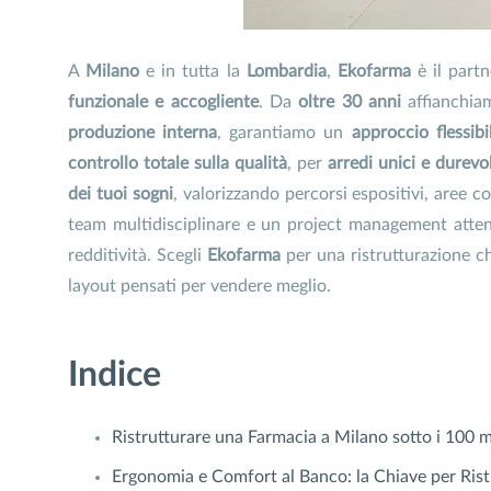
A
Milano
e in tutta la
Lombardia
,
Ekofarma
è il partn
funzionale e accogliente
. Da
oltre 30 anni
affianchiam
produzione interna
, garantiamo un
approccio flessibi
controllo totale sulla qualità
, per
arredi unici e durevol
dei tuoi sogni
, valorizzando percorsi espositivi, aree c
team multidisciplinare e un project management attent
redditività. Scegli
Ekofarma
per una ristrutturazione che
layout pensati per vendere meglio.
Indice
Ristrutturare una Farmacia a Milano sotto i 100 m
Ergonomia e Comfort al Banco: la Chiave per Rist