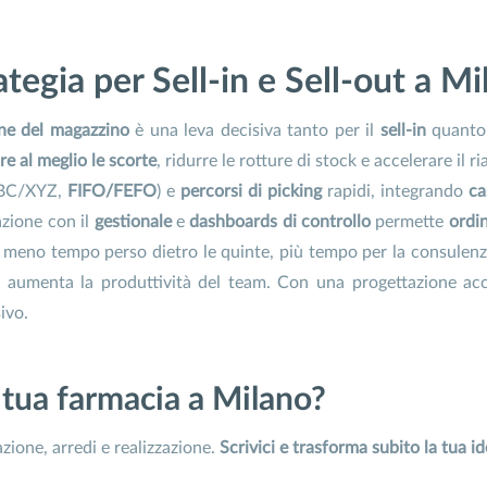
tegia per Sell-in e Sell-out a Mi
ne del magazzino
è una leva decisiva tanto per il
sell-in
quanto 
re al meglio le scorte
, ridurre le rotture di stock e accelerare il
BC/XYZ,
FIFO/FEFO
) e
percorsi di picking
rapidi, integrando
ca
azione con il
gestionale
e
dashboards di controllo
permette
ordin
: meno tempo perso dietro le quinte, più tempo per la consulenza
 e aumenta la produttività del team. Con una progettazione ac
ivo.
 tua farmacia a Milano?
ione, arredi e realizzazione.
Scrivici e trasforma subito la tua id