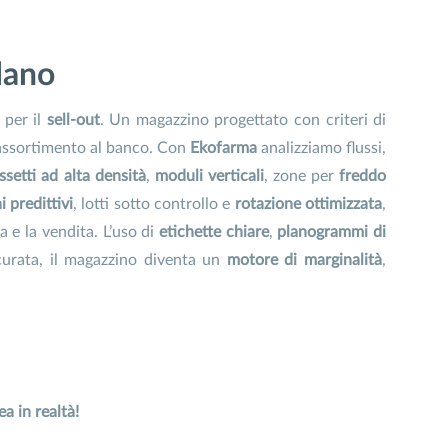
lano
per il
sell-out
. Un magazzino progettato con criteri di
 riassortimento al banco. Con
Ekofarma
analizziamo flussi,
ssetti ad alta densità
,
moduli verticali
, zone per
freddo
i predittivi
, lotti sotto controllo e
rotazione ottimizzata
,
 e la vendita. L’uso di
etichette chiare
,
planogrammi di
curata, il magazzino diventa un
motore di marginalità
,
ea in realtà!