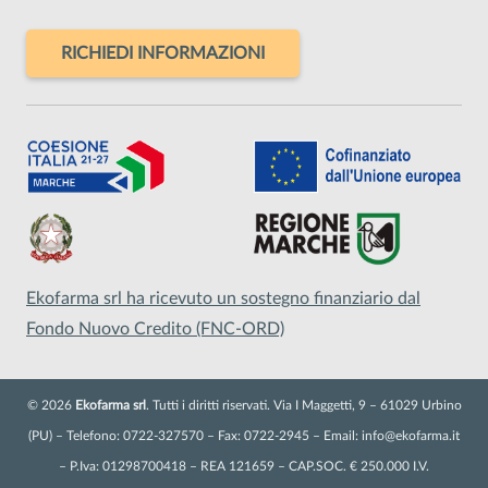
RICHIEDI INFORMAZIONI
Ekofarma srl ha ricevuto un sostegno finanziario dal
Fondo Nuovo Credito (FNC-ORD)
©
2026
Ekofarma srl
. Tutti i diritti riservati. Via I Maggetti, 9 – 61029 Urbino
(PU) – Telefono: 0722-327570 – Fax: 0722-2945 – Email: info@ekofarma.it
– P.Iva: 01298700418 – REA 121659 – CAP.SOC. € 250.000 I.V.